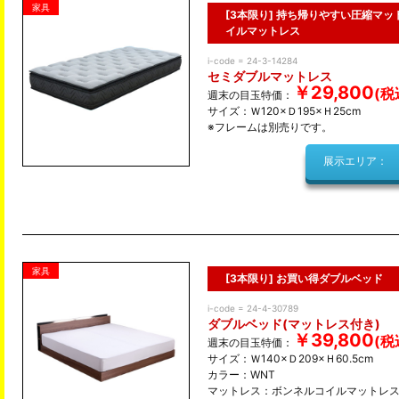
家具
[3本限り] 持ち帰りやすい圧縮マ
イルマットレス
i-code = 24-3-14284
セミダブルマットレス
￥29,800
週末の目玉特価：
サイズ：Ｗ120×Ｄ195×Ｈ25cm
※フレームは別売りです。
展示エリア：
家具
[3本限り] お買い得ダブルベッド
i-code = 24-4-30789
ダブルベッド(マットレス付き)
￥39,800
週末の目玉特価：
サイズ：Ｗ140×Ｄ209×Ｈ60.5cm
カラー：WNT
マットレス：ボンネルコイルマットレ