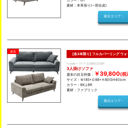
カラー：GY
素材：本革張り(一部合皮)
展示エリア：
家具
[各3本限り] フルカバーリング ウ
i-code = 11-7-22080/22081
3人掛けソファ
￥39,800
週末の目玉特価：
サイズ：Ｗ185×Ｄ88×Ｈ80(SH40)cm
カラー：BK,LBR
素材：ファブリック
展示エリア：