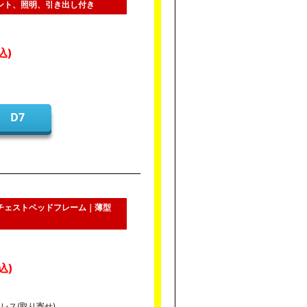
セント、照明、引き出し付き
ス
D7
のチェストベッドフレーム｜薄型
レス(取り寄せ)