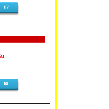
D7
E8