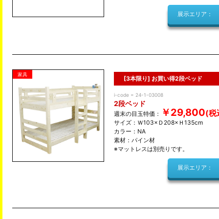
展示エリア：
家具
[3本限り] お買い得2段ベッド
i-code = 24-1-03008
2段ベッド
￥29,800
週末の目玉特価：
サイズ：Ｗ103×Ｄ208×Ｈ135cm
カラー：NA
素材：パイン材
※マットレスは別売りです。
展示エリア：