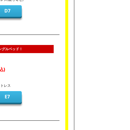
D7
シングルベッド！
ットレス
E7