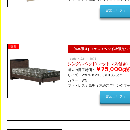
展示エリア：
家具
[5本限り] フランスベッド社限定
i-code = 23-1-11975
シングルベッド(マットレス付き)
￥75,000
週末の目玉特価：
サイズ：Ｗ97×Ｄ203.3×Ｈ85.5cm
カラー：WN
マットレス：高密度連続スプリングマ
展示エリア：