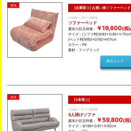
家具
[在庫限り] お買い得ソファーベッド
i-code = 24-1-04616
ソファーベッド
￥19,800
週末の目玉特価：
サイズ：[ソファ時]Ｗ83×Ｄ85×Ｈ70c
[ベッド時]W83×D192×H17cm
カラー：PK
素材：ファブリック
展示エリア：
家具
[3本限り]
i-code = 11-7-22048
3人掛けソファ
￥59,800
週末の目玉特価：
サイズ：Ｗ196×Ｄ91×Ｈ92cm