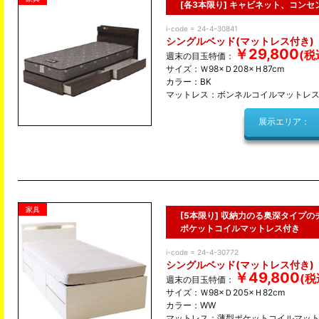
[各3本限り] キャビネット、コン
i-code = 24-4-30841
シングルベッド(マットレス付き)
￥29,800
週末の目玉特価：
サイズ：Ｗ98×Ｄ208×Ｈ87cm
カラー：BK
マットレス：ボンネルコイルマットレ
展示エリア：
家具
[5本限り] 収納力のる奥深タイプ
ポケットコイルマットレス付き
i-code = 24-4-30772
シングルベッド(マットレス付き)
￥49,800
週末の目玉特価：
サイズ：Ｗ98×Ｄ205×Ｈ82cm
カラー：WW
マットレス：薄型ポケットコイルマット