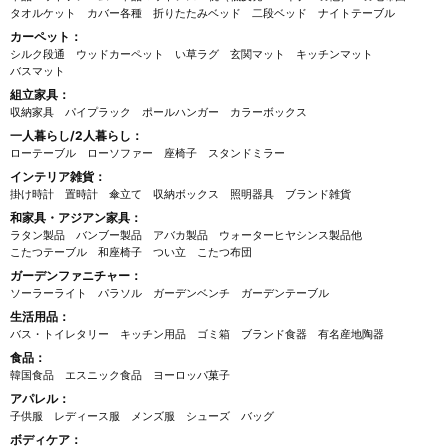
タオルケット
カバー各種
折りたたみベッド
二段ベッド
ナイトテーブル
カーペット：
シルク段通
ウッドカーペット
い草ラグ
玄関マット
キッチンマット
バスマット
組立家具：
収納家具
パイプラック
ポールハンガー
カラーボックス
一人暮らし/2人暮らし：
ローテーブル
ローソファー
座椅子
スタンドミラー
インテリア雑貨：
掛け時計
置時計
傘立て
収納ボックス
照明器具
ブランド雑貨
和家具・アジアン家具：
ラタン製品
バンブー製品
アバカ製品
ウォーターヒヤシンス製品他
こたつテーブル
和座椅子
つい立
こたつ布団
ガーデンファニチャー：
ソーラーライト
パラソル
ガーデンベンチ
ガーデンテーブル
生活用品：
バス・トイレタリー
キッチン用品
ゴミ箱
ブランド食器
有名産地陶器
食品：
韓国食品
エスニック食品
ヨーロッパ菓子
アパレル：
子供服
レディース服
メンズ服
シューズ
バッグ
ボディケア：