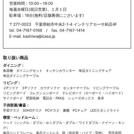
営業時間：10:00～19:00
毎週水曜日(祝日営業)、１月１日
駐車場：18台(無料/店舗裏側にございます)
〒277-0023 千葉県柏市中央2-1-4 インテリアカーサ柏店4F
tel. 04-7167-0166 / fax. 04-7167-1414
E-mail. kashiwa@icasa.jp
取り扱い商品
ダイニング：
食器棚
ダイニングセット
キッチンカウンター
単品ダイニングチェア
単品ダイニングテーブル
リビング：
２Pソファ
３Pソファ
カウチソファ
センターテーブル
リビングテーブル
リビングボード
コレクションボード
テレビボード（ローボード・ハイボード）
サイドボード
壁面収納
電話台・FAX台
シューズボックス
座卓
子供部屋/書斎：
学習デスク
SOHOデスク
PCデスク
書棚
PCチェア
LEDスタンドライト
寝室・ベッドルーム：
ベッド（シングル・ダブル・セミダブル・ダブル・ワイドダブル・クイーン・キン
グ）
単品ベッドフレーム
単品マットレス
枕（低反発・パイプ・羽他）
羽毛布団