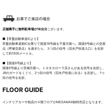
店舗裏手に無料駐車場が18台分
ございます。
■
【常盤自動車道ICより】
常盤自動車道柏ICを降りて国道16号線を千葉方面へ。国道6号線との交差
点（呼塚交差点）を過ぎたら、３つ目の信号（旧水戸街道入口）を右折
して約1500メートル。
■
【国道6号線より】
国道6号線より茨城方面へ。トヨタカローラ店さんがある信号を右折し、
JRのガードをくぐり、2つ目の信号（旧水戸街道に出る）を左折し、1つ
目の信号を右折。
FLOOR GUIDE
インテリアカーサ柏店の４階フロアがMEGAMAX柏特売店となります。