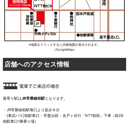
※地図をクリックすると詳細地図が表示されます。
（GoogleMap）
店舗へのアクセス情報
最寄り駅は
JR常磐線柏駅
となります。
・JR常磐線柏駅南口より徒歩８分
・[東武バス]柏駅東口 - 常盤台経 - 名戸ヶ谷行「NTT柏前」下車（柏28
柏駅東口1番乗り場）