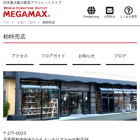
日本最大級の家具アウトレットストア
ForeignLang.
お問合せ
よくある質問
TOP
店舗のご案内
柏特売店
柏特売店
アクセス
フロアガイド
お知らせ
ブログ
〒277-0023
千葉県柏市中央2-1-4 インテリアカーサ柏店4F