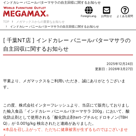
インドカレー パニールバターマサラの自主回収に関するお知らせ
ForeignLang.
お問合せ
よくある質問
TOP
メガマックスからの重要なお知らせ
インドカレー パニールバターマサラの自主回収に関するお知らせ
[ 千葉NT店 ] インドカレー パニールバターマサラの
自主回収に関するお知らせ
2025年12月24日
更新日：2026年3月27日
平素より、メガマックスをご利用いただき、誠にありがとうございま
す。
この度、株式会社インターフレッシュより、当店にて販売しておりまし
た輸入食品「インドカレー パニールバターマサラ 200g」において、酸
化防止剤として使用される「酸化防止剤tert-ブチルヒドロキノン(TBH
Q)」が 0.001g/kg 検出されたと連絡がありました。
※本品を召し上がって、ただちに健康被害が生ずるものではございませ
ん。