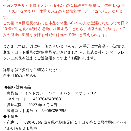
※tert-ブチルヒドロキノン（TBHQ）の１日許容摂取量は、体重１kg 当
たり 0.7mg であり、体重 60kg の人に換算す
ると、42mg/日となりま
す。
この量は今回違反のあった本品を体重 60kg の人が生涯にわたって毎日 2
10 食(個)を食べ続ける場合に相当す
ることから、通常の食生活において
人の健康に影響を及ぼす可能性は極めて低いと考えられます。
つきましては、
誠に申し訳ございませんが、お手元に本商品・下記賞味
期限・ロット番号の対象商品がございましたら、株式会社インターフレ
ッシュ奈良本社までご連絡頂きますようお願いします。
詳細は以下資料をご確認ください。
自主回収のお知らせ
◆回収対象商品
・商品名 ： インドカレー パニールバターマサラ 200g
・JAN コード ： 4537048408681
・賞味期限 ： 2027 年３月４日
・製造ロット番号 ： -SH05C25PBM
◆返送先
・宛先 ： 〒630-0258 奈良県生駒市元町１丁目６番１２号生駒セイセイ
ビル６階６０１号室