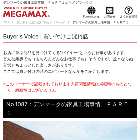
デンマークの家具工場事情 ＰＡＲＴ１ならメガマックス
ForeignLang.
お問合せ
よくある質問
TOP
買い付けこぼれ話 "Buyer's Voice"
デンマークの家具工場事情 ＰＡＲＴ１
Buyer's Voice | 買い付けこぼれ話
お店に並ぶ商品を見つけてくる“バイヤー”というお仕事があります。
どんな業界でも（もちろんどんなお仕事でも）そうですが、並々ならぬ
苦労とちょっとした楽しさがあります。
ここでは買い付けの時のエピソードなんかをご紹介します。
※このコーナーで記載されております入荷関連情報は掲載時のものとな
り、継続性はございません
No.1087：デンマークの家具工場事情 ＰＡＲＴ
１