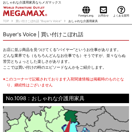
おしゃれな介護用家具ならメガマックス
ForeignLang.
お問合せ
よくある質問
TOP
買い付けこぼれ話 "Buyer's Voice"
おしゃれな介護用家具
Buyer's Voice | 買い付けこぼれ話
お店に並ぶ商品を見つけてくる“バイヤー”というお仕事があります。
どんな業界でも（もちろんどんなお仕事でも）そうですが、並々ならぬ
苦労とちょっとした楽しさがあります。
ここでは買い付けの時のエピソードなんかをご紹介します。
※このコーナーで記載されております入荷関連情報は掲載時のものとな
り、継続性はございません
No.1098：おしゃれな介護用家具