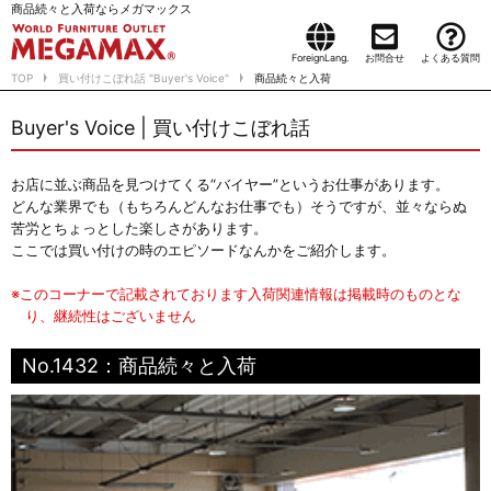
商品続々と入荷ならメガマックス
ForeignLang.
お問合せ
よくある質問
TOP
買い付けこぼれ話 "Buyer's Voice"
商品続々と入荷
Buyer's Voice | 買い付けこぼれ話
お店に並ぶ商品を見つけてくる“バイヤー”というお仕事があります。
どんな業界でも（もちろんどんなお仕事でも）そうですが、並々ならぬ
苦労とちょっとした楽しさがあります。
ここでは買い付けの時のエピソードなんかをご紹介します。
※このコーナーで記載されております入荷関連情報は掲載時のものとな
り、継続性はございません
No.1432：商品続々と入荷