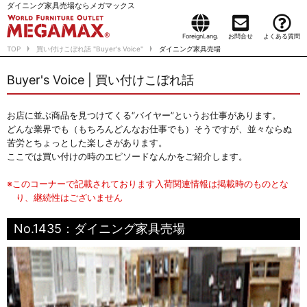
ダイニング家具売場ならメガマックス
ForeignLang.
お問合せ
よくある質問
TOP
買い付けこぼれ話 "Buyer's Voice"
ダイニング家具売場
Buyer's Voice | 買い付けこぼれ話
お店に並ぶ商品を見つけてくる“バイヤー”というお仕事があります。
どんな業界でも（もちろんどんなお仕事でも）そうですが、並々ならぬ
苦労とちょっとした楽しさがあります。
ここでは買い付けの時のエピソードなんかをご紹介します。
※このコーナーで記載されております入荷関連情報は掲載時のものとな
り、継続性はございません
No.1435：ダイニング家具売場