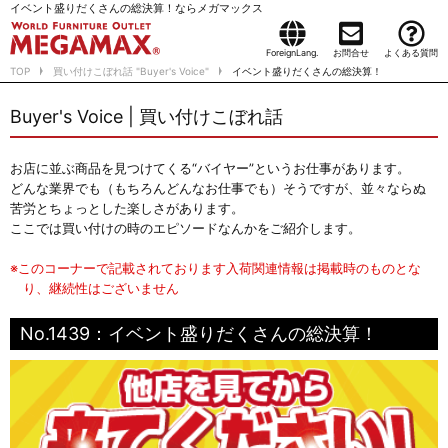
イベント盛りだくさんの総決算！ならメガマックス
ForeignLang.
お問合せ
よくある質問
TOP
買い付けこぼれ話 "Buyer's Voice"
イベント盛りだくさんの総決算！
Buyer's Voice | 買い付けこぼれ話
お店に並ぶ商品を見つけてくる“バイヤー”というお仕事があります。
どんな業界でも（もちろんどんなお仕事でも）そうですが、並々ならぬ
苦労とちょっとした楽しさがあります。
ここでは買い付けの時のエピソードなんかをご紹介します。
※このコーナーで記載されております入荷関連情報は掲載時のものとな
り、継続性はございません
No.1439：イベント盛りだくさんの総決算！