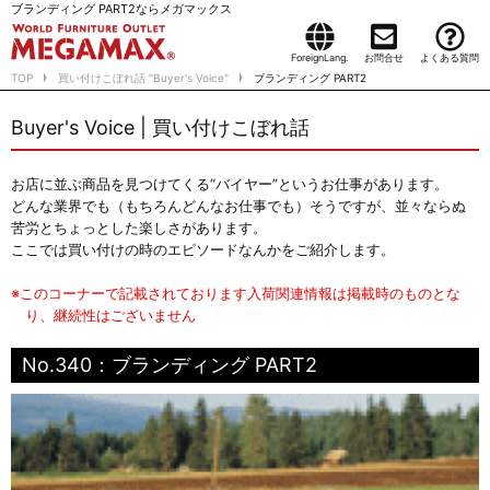
ブランディング PART2ならメガマックス
ForeignLang.
お問合せ
よくある質問
TOP
買い付けこぼれ話 "Buyer's Voice"
ブランディング PART2
Buyer's Voice | 買い付けこぼれ話
お店に並ぶ商品を見つけてくる“バイヤー”というお仕事があります。
どんな業界でも（もちろんどんなお仕事でも）そうですが、並々ならぬ
苦労とちょっとした楽しさがあります。
ここでは買い付けの時のエピソードなんかをご紹介します。
※このコーナーで記載されております入荷関連情報は掲載時のものとな
り、継続性はございません
No.340：ブランディング PART2