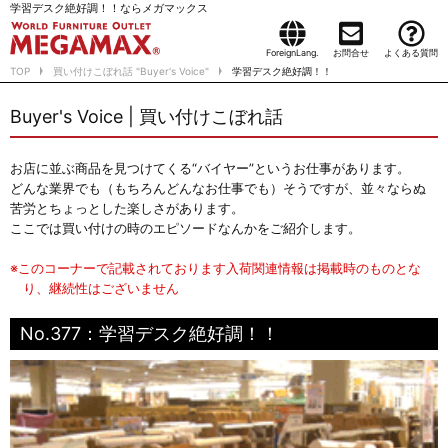
学習デスク絶好調！！ならメガマックス
ForeignLang.
お問合せ
よくある質問
TOP
買い付けこぼれ話 "Buyer's Voice"
学習デスク絶好調！！
Buyer's Voice | 買い付けこぼれ話
お店に並ぶ商品を見つけてくる“バイヤー”というお仕事があります。
どんな業界でも（もちろんどんなお仕事でも）そうですが、並々ならぬ
苦労とちょっとした楽しさがあります。
ここでは買い付けの時のエピソードなんかをご紹介します。
※このコーナーで記載されております入荷関連情報は掲載時のものとな
り、継続性はございません
No.377：学習デスク絶好調！！