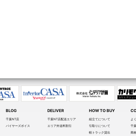
BLOG
DELIVER
HOW TO BUY
CO
千葉NT店
千葉NT店配送エリア
組立てについて
よ
バイヤーズボイス
エリア外送料割引
引取りについて
千
軽トラック貸出
商