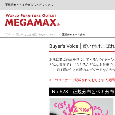
正規分布とベキ分布ならメガマックス
TOP
買い付けこぼれ話 "Buyer's Voice"
正規分布とベキ分布
Buyer's Voice | 買い付けこぼ
お店に並ぶ商品を見つけてくる“バイヤー”
どんな業界でも（もちろんどんなお仕事で
ここでは買い付けの時のエピソードなんか
※このコーナーで記載されております入荷
No.628：正規分布とベキ分布