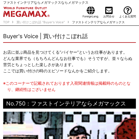
ファストインテリアならメガマックスならメガマックス
ForeignLang.
お問合せ
よくある質問
TOP
買い付けこぼれ話 "Buyer's Voice"
ファストインテリアならメガマックス
Buyer's Voice | 買い付けこぼれ話
お店に並ぶ商品を見つけてくる“バイヤー”というお仕事があります。
どんな業界でも（もちろんどんなお仕事でも）そうですが、並々ならぬ
苦労とちょっとした楽しさがあります。
ここでは買い付けの時のエピソードなんかをご紹介します。
※このコーナーで記載されております入荷関連情報は掲載時のものとな
り、継続性はございません
No.750：ファストインテリアならメガマックス