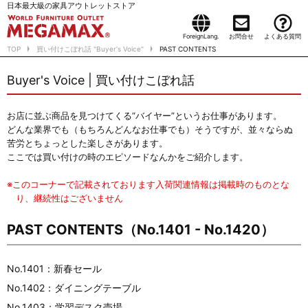
日本最大級の家具アウトレットストア
ForeignLang.
お問合せ
よくある質問
TOP
買い付けこぼれ話 "Buyer's Voice"
PAST CONTENTS
Buyer's Voice | 買い付けこぼれ話
お店に並ぶ商品を見つけてくる“バイヤー”というお仕事があります。
どんな業界でも（もちろんどんなお仕事でも）そうですが、並々ならぬ
苦労とちょっとした楽しさがあります。
ここでは買い付けの時のエピソードなんかをご紹介します。
※このコーナーで記載されております入荷関連情報は掲載時のものとな
り、継続性はございません
PAST CONTENTS（No.1401 - No.1420）
No.1401：新春セール
No.1402：ダイニングテーブル
No.1403：学習デスク売場