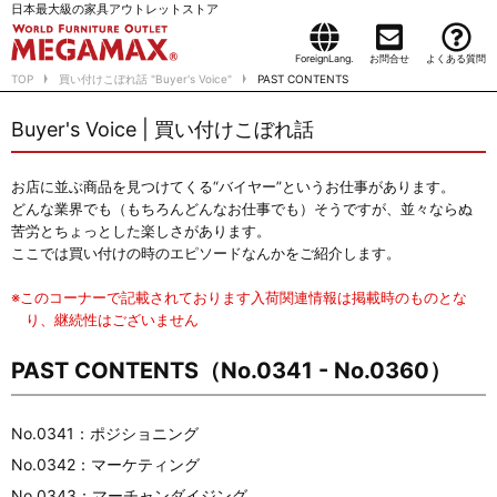
日本最大級の家具アウトレットストア
ForeignLang.
お問合せ
よくある質問
TOP
買い付けこぼれ話 "Buyer's Voice"
PAST CONTENTS
Buyer's Voice | 買い付けこぼれ話
お店に並ぶ商品を見つけてくる“バイヤー”というお仕事があります。
どんな業界でも（もちろんどんなお仕事でも）そうですが、並々ならぬ
苦労とちょっとした楽しさがあります。
ここでは買い付けの時のエピソードなんかをご紹介します。
※このコーナーで記載されております入荷関連情報は掲載時のものとな
り、継続性はございません
PAST CONTENTS（No.0341 - No.0360）
No.0341：ポジショニング
No.0342：マーケティング
No.0343：マーチャンダイジング