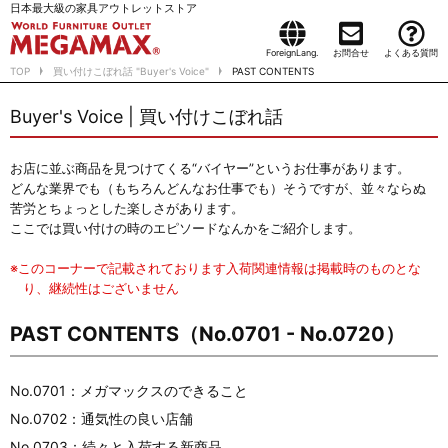
日本最大級の家具アウトレットストア
ForeignLang.
お問合せ
よくある質問
TOP
買い付けこぼれ話 "Buyer's Voice"
PAST CONTENTS
Buyer's Voice | 買い付けこぼれ話
お店に並ぶ商品を見つけてくる“バイヤー”というお仕事があります。
どんな業界でも（もちろんどんなお仕事でも）そうですが、並々ならぬ
苦労とちょっとした楽しさがあります。
ここでは買い付けの時のエピソードなんかをご紹介します。
※このコーナーで記載されております入荷関連情報は掲載時のものとな
り、継続性はございません
PAST CONTENTS（No.0701 - No.0720）
No.0701：メガマックスのできること
No.0702：通気性の良い店舗
No.0703：続々と入荷する新商品