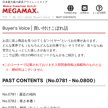
日本最大級の家具アウトレットストア
ForeignLang.
お問合せ
よくある質問
TOP
買い付けこぼれ話 "Buyer's Voice"
PAST CONTENTS
Buyer's Voice | 買い付けこぼれ話
お店に並ぶ商品を見つけてくる“バイヤー”というお仕事があります。
どんな業界でも（もちろんどんなお仕事でも）そうですが、並々ならぬ
苦労とちょっとした楽しさがあります。
ここでは買い付けの時のエピソードなんかをご紹介します。
※このコーナーで記載されております入荷関連情報は掲載時のものとな
り、継続性はございません
PAST CONTENTS（No.0781 - No.0800）
No.0781：最近の傾向
No.0782：寒さ本番！
No.0783：無垢（むく）へのこだわり