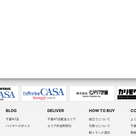
BLOG
DELIVER
HOW TO BUY
CO
千葉NT店
千葉NT店配送エリア
組立てについて
よ
バイヤーズボイス
エリア外送料割引
引取りについて
千
軽トラック貸出
商