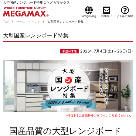
大型国産レンジボード特集ならメガマックス
ForeignLang.
お問合せ
よくある質問
TOP
セール・イベント
大型国産レンジボード特集
大型国産レンジボード特集
2026年7月4日(土)～26日(日)
※千葉NT店単独開催企画です。ご注意ください。
国産品質の大型レンジボード