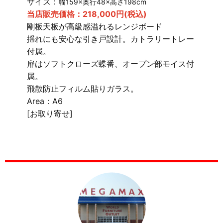
サイズ：
幅159×奥行48×高さ198cm
当店販売価格：218,000円(税込)
剛板天板が高級感溢れるレンジボード
揺れにも安心な引き戸設計。カトラリートレー
付属。
扉はソフトクローズ蝶番、オープン部モイス付
属。
飛散防止フィルム貼りガラス。
Area：A6
[お取り寄せ]