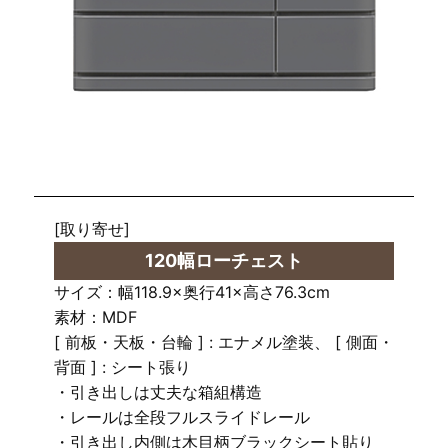
[取り寄せ]
120幅ローチェスト
サイズ：幅118.9×奥行41×高さ76.3cm
素材：MDF
[ 前板・天板・台輪 ] : エナメル塗装、 [ 側面・
背面 ] : シート張り
・引き出しは丈夫な箱組構造
・レールは全段フルスライドレール
・引き出し内側は木目柄ブラックシート貼り