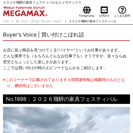
２０２６飛騨の家具フェスティバルならメガマックス
ForeignLang.
お問合せ
よくある質問
TOP
買い付けこぼれ話 "Buyer's Voice"
２０２６飛騨の家具フェスティバル
Buyer's Voice | 買い付けこぼれ話
お店に並ぶ商品を見つけてくる“バイヤー”というお仕事があります。
どんな業界でも（もちろんどんなお仕事でも）そうですが、並々ならぬ
苦労とちょっとした楽しさがあります。
ここでは買い付けの時のエピソードなんかをご紹介します。
※このコーナーで記載されております入荷関連情報は掲載時のものとな
り、継続性はございません
No.1998：２０２６飛騨の家具フェスティバル