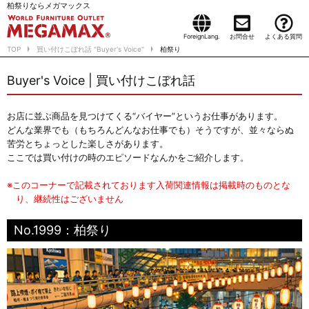
柏祭りならメガマックス
ForeignLang.
お問合せ
よくある質問
TOP
買い付けこぼれ話 "Buyer's Voice"
柏祭り
Buyer's Voice | 買い付けこぼれ話
お店に並ぶ商品を見つけてくる“バイヤー”というお仕事があります。
どんな業界でも（もちろんどんなお仕事でも）そうですが、並々ならぬ
苦労とちょっとした楽しさがあります。
ここでは買い付けの時のエピソードなんかをご紹介します。
※このコーナーで記載されております入荷関連情報は掲載時のものとな
り、継続性はございません
No.1999：柏祭り