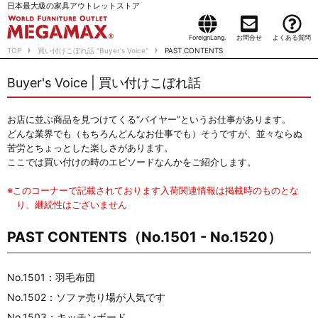
日本最大級の家具アウトレットストア
ForeignLang.
お問合せ
よくある質問
TOP
買い付けこぼれ話 "Buyer's Voice"
PAST CONTENTS
Buyer's Voice | 買い付けこぼれ話
お店に並ぶ商品を見つけてくる“バイヤー”というお仕事があります。
どんな業界でも（もちろんどんなお仕事でも）そうですが、並々ならぬ
苦労とちょっとした楽しさがあります。
ここでは買い付けの時のエピソードなんかをご紹介します。
※このコーナーで記載されております入荷関連情報は掲載時のものとな
り、継続性はございません
PAST CONTENTS（No.1501 - No.1520）
No.1501：羽毛布団
No.1502：ソファ売り場が人気です
No.1503：キッチンボード