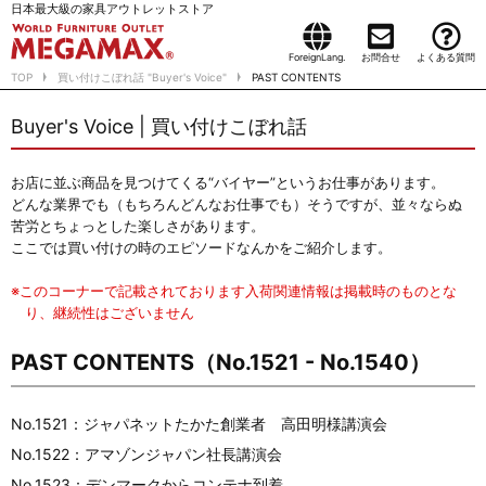
日本最大級の家具アウトレットストア
ForeignLang.
お問合せ
よくある質問
TOP
買い付けこぼれ話 "Buyer's Voice"
PAST CONTENTS
Buyer's Voice | 買い付けこぼれ話
お店に並ぶ商品を見つけてくる“バイヤー”というお仕事があります。
どんな業界でも（もちろんどんなお仕事でも）そうですが、並々ならぬ
苦労とちょっとした楽しさがあります。
ここでは買い付けの時のエピソードなんかをご紹介します。
※このコーナーで記載されております入荷関連情報は掲載時のものとな
り、継続性はございません
PAST CONTENTS（No.1521 - No.1540）
No.1521：ジャパネットたかた創業者 高田明様講演会
No.1522：アマゾンジャパン社長講演会
No.1523：デンマークからコンテナ到着